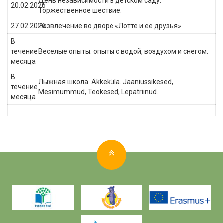
День независимости в детском саду.
20.02.2026
Торжественное шествие.
27.02.2026
Развлечение во дворе «Лотте и ее друзья»
В
течение
Веселые опыты: опыты с водой, воздухом и снегом.
месяца
В
Лыжная школа. Äkkeküla. Jaaniussikesed,
течение
Mesimummud, Teokesed, Lepatriinud.
месяца