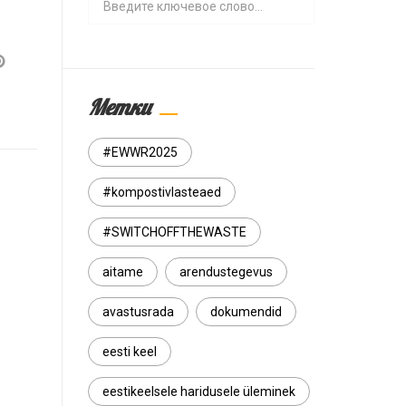
Метки
#EWWR2025
#kompostivlasteaed
#SWITCHOFFTHEWASTE
aitame
arendustegevus
avastusrada
dokumendid
eesti keel
eestikeelsele haridusele üleminek