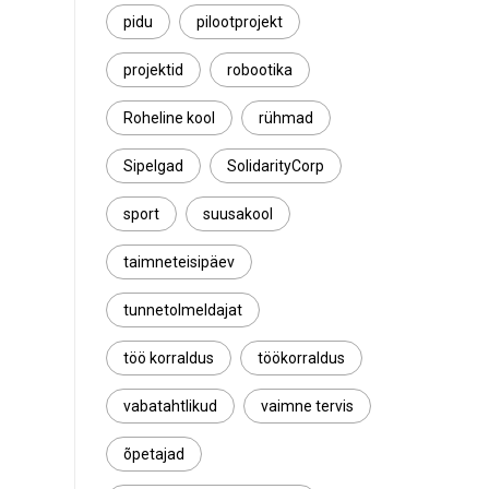
pidu
pilootprojekt
projektid
robootika
Roheline kool
rühmad
Sipelgad
SolidarityCorp
sport
suusakool
taimneteisipäev
tunnetolmeldajat
töö korraldus
töökorraldus
vabatahtlikud
vaimne tervis
õpetajad