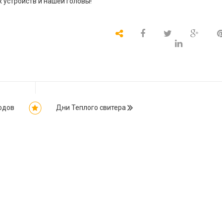
 устройств и нашей головы!
одов
Дни Теплого свитера