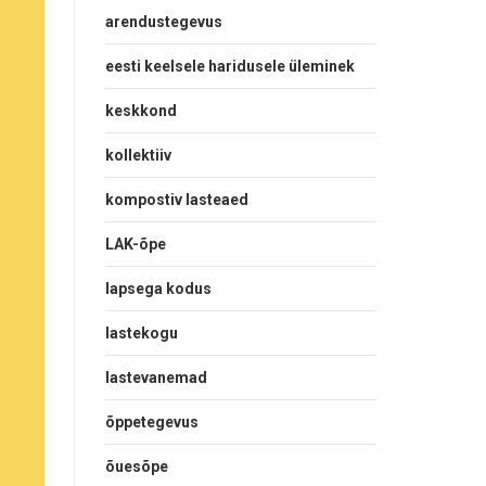
arendustegevus
eesti keelsele haridusele üleminek
keskkond
kollektiiv
kompostiv lasteaed
LAK-õpe
lapsega kodus
lastekogu
lastevanemad
õppetegevus
õuesõpe