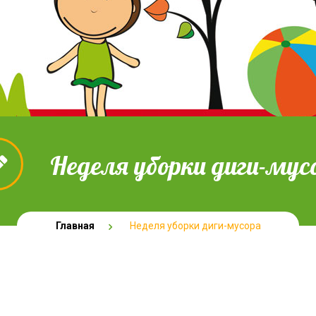
Неделя уборки диги-мус
Главная
Неделя уборки диги-мусора