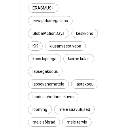
ERASMUS+
erivajadustega laps
GlobalActionDays
keskkond
KIK
kiusamisest vaba
koos lapsega
käime külas
lapsegakodus
lapsevanematele
lastekogu
looduslähedane eluviis
looming
meie saavutused
meie sõbrad
meie tervis