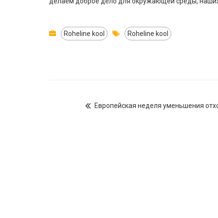
делаем доброе дело для окружающей среды, наших
Roheline kool
Roheline kool
Европейская неделя уменьшения отх