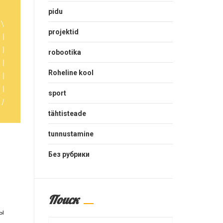
pidu
projektid
robootika
Roheline kool
sport
tähtisteade
tunnustamine
Без рубрики
Поиск
мы
Search