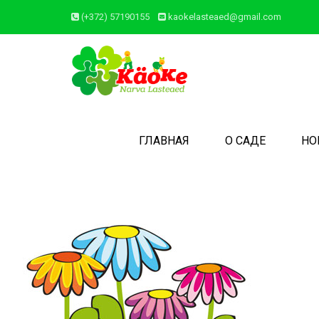
(+372) 57190155
kaokelasteaed@gmail.com
ГЛАВНАЯ
О САДЕ
НО