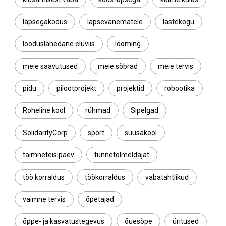
lapsegakodus
lapsevanematele
lastekogu
looduslähedane eluviis
looming
meie saavutused
meie sõbrad
meie tervis
pidu
pilootprojekt
projektid
robootika
Roheline kool
rühmad
Sipelgad
SolidarityCorp
sport
suusakool
taimneteisipäev
tunnetolmeldajat
töö korraldus
töökorraldus
vabatahtlikud
vaimne tervis
õpetajad
õppe- ja kasvatustegevus
õuesõpe
üritused