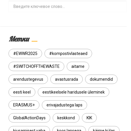
Search
Метки
#EWWR2025
#kompostivlasteaed
#SWITCHOFFTHEWASTE
aitame
arendustegevus
avastusrada
dokumendid
eesti keel
eestikeelsele haridusele üleminek
ERASMUS+
erivajadustega laps
GlobalActionDays
keskkond
KIK
kiusamisest vaba
koos lapsega
käime külas