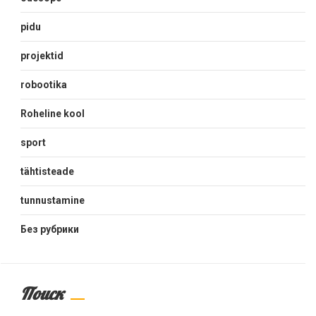
pidu
projektid
robootika
Roheline kool
sport
tähtisteade
tunnustamine
Без рубрики
Поиск