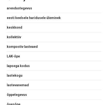
arendustegevus
eesti keelsele haridusele üleminek
keskkond
kollektiiv
kompostiv lasteaed
LAK-õpe
lapsega kodus
lastekogu
lastevanemad
õppetegevus
õuesõpe