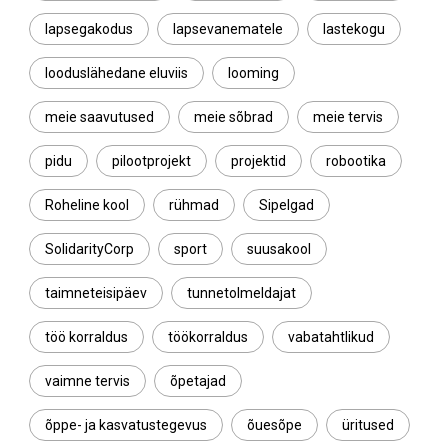
lapsegakodus
lapsevanematele
lastekogu
looduslähedane eluviis
looming
meie saavutused
meie sõbrad
meie tervis
pidu
pilootprojekt
projektid
robootika
Roheline kool
rühmad
Sipelgad
SolidarityCorp
sport
suusakool
taimneteisipäev
tunnetolmeldajat
töö korraldus
töökorraldus
vabatahtlikud
vaimne tervis
õpetajad
õppe- ja kasvatustegevus
õuesõpe
üritused