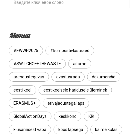
Метки
#EWWR2025
#kompostivlasteaed
#SWITCHOFFTHEWASTE
aitame
arendustegevus
avastusrada
dokumendid
eesti keel
eestikeelsele haridusele üleminek
ERASMUS+
erivajadustega laps
GlobalActionDays
keskkond
KIK
kiusamisest vaba
koos lapsega
käime külas