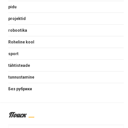
pidu
projektid
robootika
Roheline kool
sport
tähtisteade
tunnustamine
Без рубрики
Поиск
Search