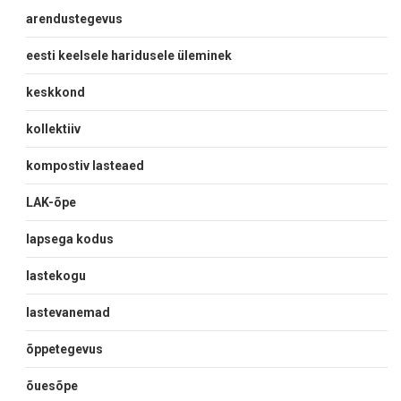
arendustegevus
eesti keelsele haridusele üleminek
keskkond
kollektiiv
kompostiv lasteaed
LAK-õpe
lapsega kodus
lastekogu
lastevanemad
õppetegevus
õuesõpe