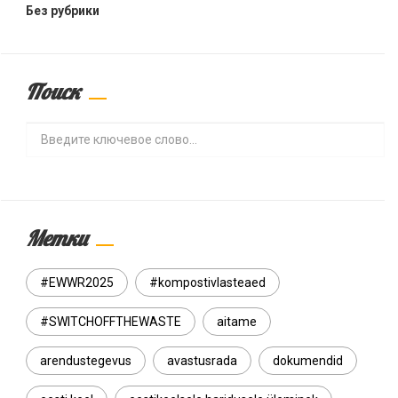
Без рубрики
Поиск
Search
Метки
#EWWR2025
#kompostivlasteaed
#SWITCHOFFTHEWASTE
aitame
arendustegevus
avastusrada
dokumendid