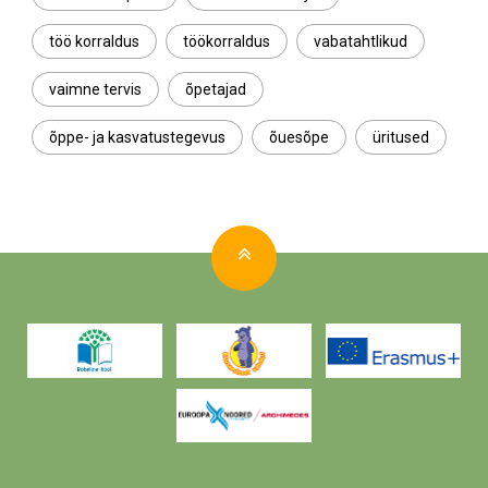
töö korraldus
töökorraldus
vabatahtlikud
vaimne tervis
õpetajad
õppe- ja kasvatustegevus
õuesõpe
üritused