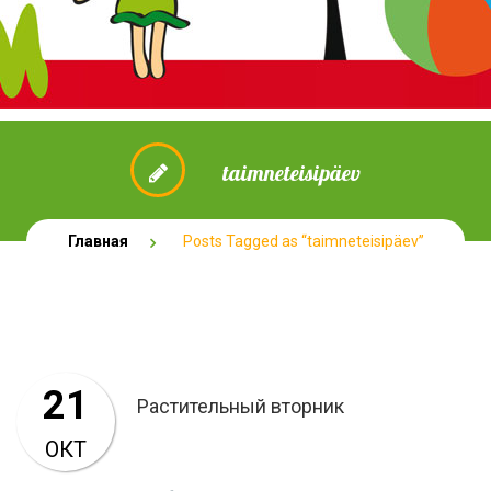
taimneteisipäev
Главная
Posts Tagged as “taimneteisipäev”
21
Растительный вторник
ОКТ