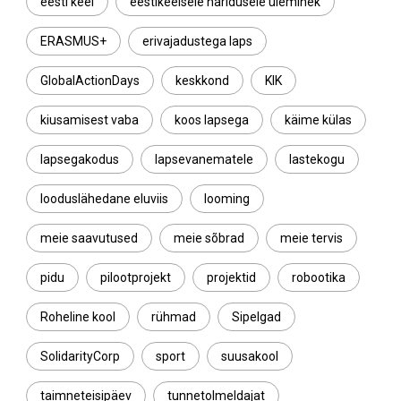
eesti keel
eestikeelsele haridusele üleminek
ERASMUS+
erivajadustega laps
GlobalActionDays
keskkond
KIK
kiusamisest vaba
koos lapsega
käime külas
lapsegakodus
lapsevanematele
lastekogu
looduslähedane eluviis
looming
meie saavutused
meie sõbrad
meie tervis
pidu
pilootprojekt
projektid
robootika
Roheline kool
rühmad
Sipelgad
SolidarityCorp
sport
suusakool
taimneteisipäev
tunnetolmeldajat