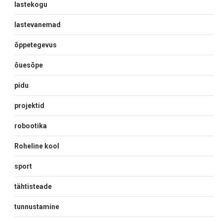
lastekogu
lastevanemad
õppetegevus
õuesõpe
pidu
projektid
robootika
Roheline kool
sport
tähtisteade
tunnustamine