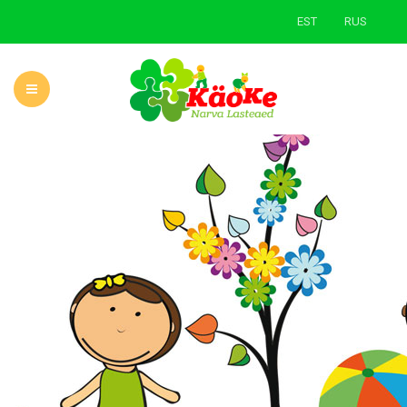
EST
RUS
AVALEHT
LASTEAIAST
UUDISED
ÕPPE- JA KASVATUSTÖÖ
LAPSEVANEMALE
ROHELINE KOOL
KONTAKT