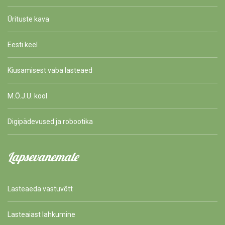
Ürituste kava
Eesti keel
Kiusamisest vaba lasteaed
M.Õ.J.U. kool
Digipädevused ja robootika
Lapsevanemale
Lasteaeda vastuvõtt
Lasteaiast lahkumine