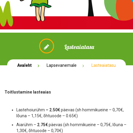
Lasteaiatasu
Avaleht
Lapsevanemale
Lasteaiatasu
Toitlustamine lasteaias
Lastehoiurühm
– 2.50€
päevas (sh hommikueine – 0,70€,
lõuna – 1,15€, õhtuoode – 0.65€)
Aiarühm –
2
.75
€
päevas (sh hommikueine – 0,75€, lõuna –
1,30€, õhtuoode – 0,70€)