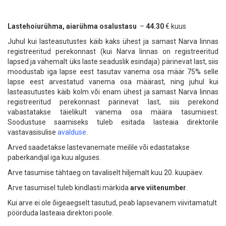
Lastehoiurühma, aiarühma osalustasu
–
44.30
€ kuus
Juhul kui lasteasutustes käib kaks ühest ja samast Narva linnas
registreeritud perekonnast (kui Narva linnas on registreeritud
lapsed ja vähemalt üks laste seaduslik esindaja) pärinevat last, siis
moodustab iga lapse eest tasutav vanema osa määr 75% selle
lapse eest arvestatud vanema osa määrast, ning juhul kui
lasteasutustes käib kolm või enam ühest ja samast Narva linnas
registreeritud perekonnast pärinevat last, siis perekond
vabastatakse täielikult vanema osa määra tasumisest.
Soodustuse saamiseks tuleb esitada lasteaia direktorile
vastavasisulise
avalduse
.
Arved saadetakse lastevanemate meilile või edastatakse
paberkandjal iga kuu alguses.
Arve tasumise tähtaeg on tavaliselt hiljemalt kuu 20. kuupäev.
Arve tasumisel tuleb kindlasti märkida
arve viitenumber
.
Kui arve ei ole õigeaegselt tasutud, peab lapsevanem viivitamatult
pöörduda lasteaia direktori poole.