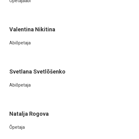
Õpetajaabi
Valentina Nikitina
Abiõpetaja
Svetlana Svetlõšenko
Abiõpetaja
Natalja Rogova
Õpetaja