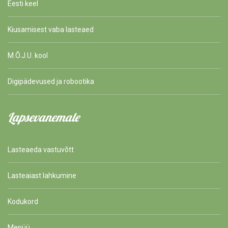
Eesti keel
Kiusamisest vaba lasteaed
M.Õ.J.U. kool
Digipädevused ja robootika
Lapsevanemale
Lasteaeda vastuvõtt
Lasteaiast lahkumine
Kodukord
Menüü