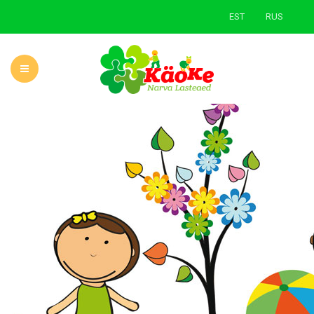
EST
RUS
AVALEHT
LASTEAIAST
UUDISED
ÕPPE- JA KASVATUSTÖÖ
LAPSEVANEMALE
ROHELINE KOOL
KONTAKT