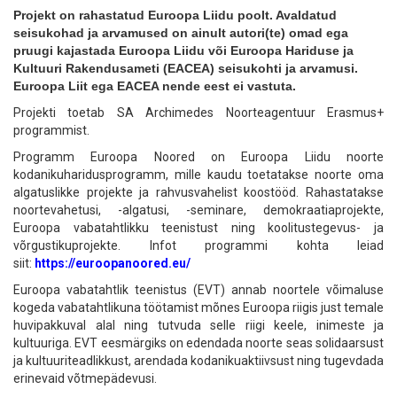
Projekt on rahastatud Euroopa Liidu poolt. Avaldatud
seisukohad ja arvamused on ainult autori(te) omad ega
pruugi kajastada Euroopa Liidu või Euroopa Hariduse ja
Kultuuri Rakendusameti (EACEA) seisukohti ja arvamusi.
Euroopa Liit ega EACEA nende eest ei vastuta.
Projekti toetab SA Archimedes Noorteagentuur Erasmus+
programmist.
Programm Euroopa Noored on Euroopa Liidu noorte
kodanikuharidusprogramm, mille kaudu toetatakse noorte oma
algatuslikke projekte ja rahvusvahelist koostööd. Rahastatakse
noortevahetusi, -algatusi, -seminare, demokraatiaprojekte,
Euroopa vabatahtlikku teenistust ning koolitustegevus- ja
võrgustikuprojekte. Infot programmi kohta leiad
siit:
https://euroopanoored.eu/
Euroopa vabatahtlik teenistus (EVT) annab noortele võimaluse
kogeda vabatahtlikuna töötamist mõnes Euroopa riigis just temale
huvipakkuval alal ning tutvuda selle riigi keele, inimeste ja
kultuuriga. EVT eesmärgiks on edendada noorte seas solidaarsust
ja kultuuriteadlikkust, arendada kodanikuaktiivsust ning tugevdada
erinevaid võtmepädevusi.