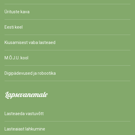
Ürituste kava
Eesti keel
Kiusamisest vaba lasteaed
M.Õ.J.U. kool
Digipädevused ja robootika
Lapsevanemale
Lasteaeda vastuvõtt
Lasteaiast lahkumine