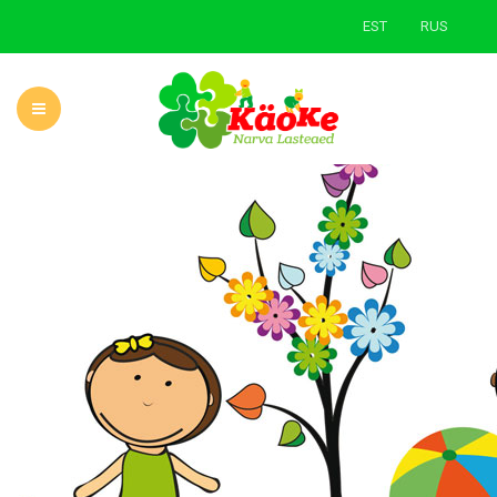
EST
RUS
AVALEHT
LASTEAIAST
UUDISED
ÕPPE- JA KASVATUSTÖÖ
LAPSEVANEMALE
ROHELINE KOOL
KONTAKT