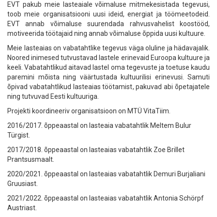
EVT pakub meie lasteaiale võimaluse mitmekesistada tegevusi,
toob meie organisatsiooni uusi ideid, energiat ja töömeetodeid.
EVT annab võimaluse suurendada rahvusvahelist koostööd,
motiveerida töötajaid ning annab võimaluse õppida uusi kultuure.
Meie lasteaias on vabatahtlike tegevus väga oluline ja hädavajalik.
Noored inimesed tutvustavad lastele erinevaid Euroopa kultuure ja
keeli. Vabatahtlikud aitavad lastel oma tegevuste ja toetuse kaudu
paremini mõista ning väärtustada kultuurilisi erinevusi. Samuti
õpivad vabatahtlikud lasteaias töötamist, pakuvad abi õpetajatele
ning tutvuvad Eesti kultuuriga.
Projekti koordineeriv organisatsioon on MTÜ VitaTiim.
2016/2017. õppeaastal on lasteaia vabatahtlik Meltem Bulur
Türgist.
2017/2018. õppeaastal on lasteaias vabatahtlik Zoe Brillet
Prantsusmaalt.
2020/2021. õppeaastal on lasteaias vabatahtlik Demuri Burjaliani
Gruusiast.
2021/2022. õppeaastal on lasteaias vabatahtlik Antonia Schörpf
Austriast.