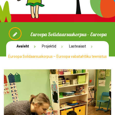
Euroopa Solidaarsuskorpus – Euroopa
vabatahtliku teenistus
Avaleht
Projektid
Lasteaiast
Euroopa Solidaarsuskorpus – Euroopa vabatahtliku teenistus