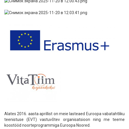
Alates 2016. aasta aprillist on meie lasteaed Euroopa vabatahtliku
teenistuse (EVT) vastuvõtev organisatsioon ning me teeme
koostööd noorteprogrammiga Euroopa Noored.