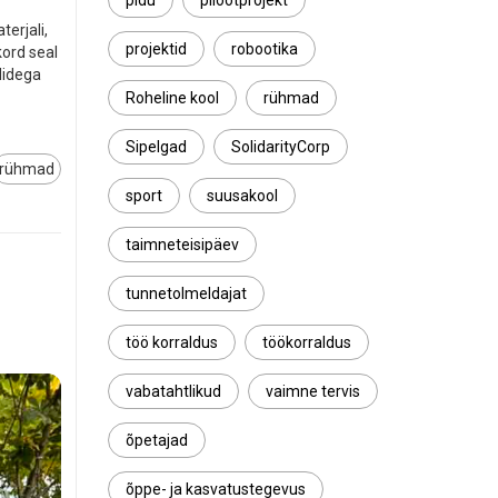
pidu
pilootprojekt
erjali,
projektid
robootika
kord seal
didega
Roheline kool
rühmad
Sipelgad
SolidarityCorp
rühmad
sport
suusakool
taimneteisipäev
tunnetolmeldajat
töö korraldus
töökorraldus
vabatahtlikud
vaimne tervis
õpetajad
õppe- ja kasvatustegevus