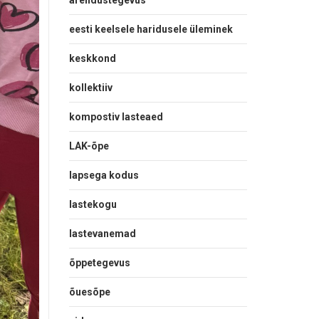
arendustegevus
eesti keelsele haridusele üleminek
keskkond
kollektiiv
kompostiv lasteaed
LAK-õpe
lapsega kodus
lastekogu
lastevanemad
õppetegevus
õuesõpe