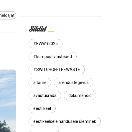
meldajat
Sildid
#EWWR2025
#kompostivlasteaed
#SWITCHOFFTHEWASTE
aitame
arendustegevus
avastusrada
dokumendid
eesti keel
eestikeelsele haridusele üleminek