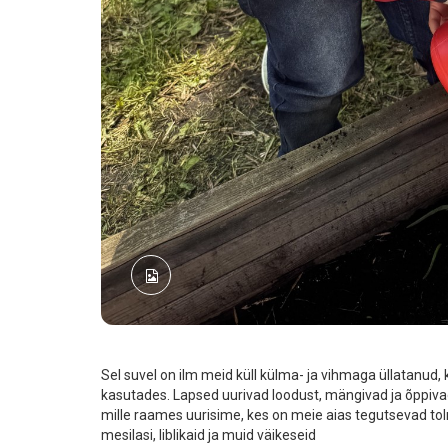
Sel suvel on ilm meid küll külma- ja vihmaga üllatanud, 
kasutades. Lapsed uurivad loodust, mängivad ja õppivad
mille raames uurisime, kes on meie aias tegutsevad tolm
mesilasi, liblikaid ja muid väikeseid