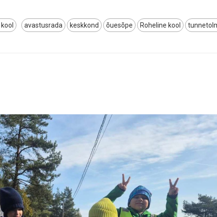
 kool
avastusrada
keskkond
õuesõpe
Roheline kool
tunnetol