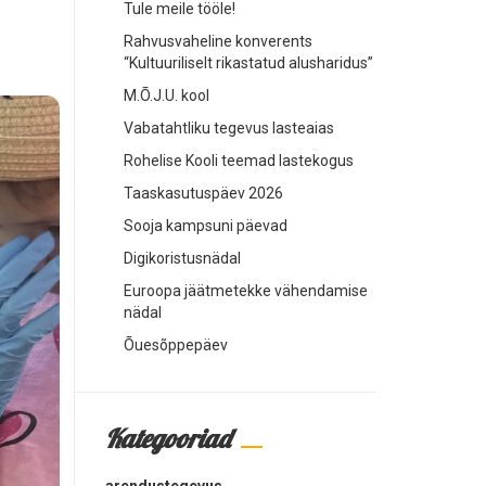
Tule meile tööle!
Rahvusvaheline konverents
“Kultuuriliselt rikastatud alusharidus”
M.Õ.J.U. kool
Vabatahtliku tegevus lasteaias
Rohelise Kooli teemad lastekogus
Taaskasutuspäev 2026
Sooja kampsuni päevad
Digikoristusnädal
Euroopa jäätmetekke vähendamise
nädal
Õuesõppepäev
Kategooriad