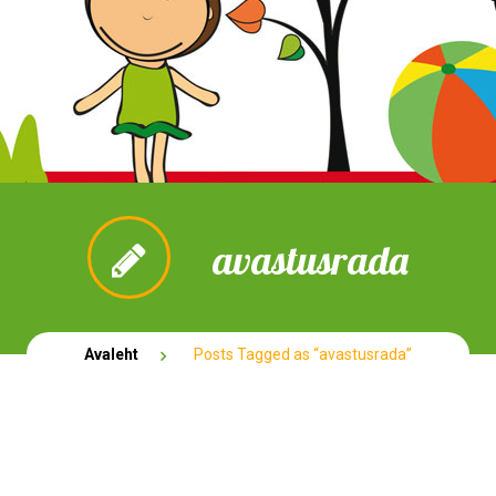
avastusrada
Avaleht
Posts Tagged as “avastusrada”