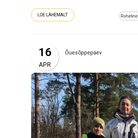
LOE LÄHEMALT
Roheline
16
Õuesõppepäev
APR