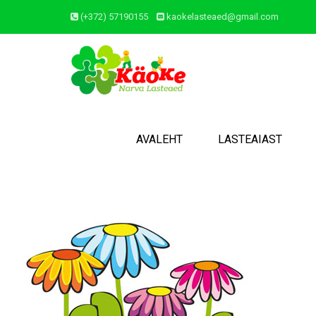
(+372) 57190155
kaokelasteaed@gmail.com
AVALEHT
LASTEAIAST