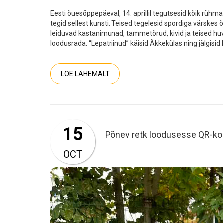
Eesti õuesõppepäeval, 14. aprillil tegutsesid kõik rühm
tegid sellest kunsti. Teised tegelesid spordiga värskes
leiduvad kastanimunad, tammetõrud, kivid ja teised huv
loodusrada. “Lepatriinud” käisid Äkkekülas ning jälgis
LOE LÄHEMALT
15
Põnev retk loodusesse QR-koo
OCT