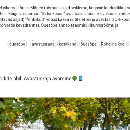
ad pikemalt õues. Mõned rühmad läksid seiklema, korjasid looduslikku mat
 õhus. Kõige väiksemad “Sirtsukesed” avastasid looduse liivakastis: mõni
itavad asjad) “Ämblikud” võtsid kaasa nutitelefoni ja avastasid QR-koo
id konnade kevadrännet. Õuesõpe annab teadmisi, liikumisrõõmu ja
õuesõpe
avastusrada
keskkond
õuesõpe
Roheline kool
dide abil! Avastusraja avamine