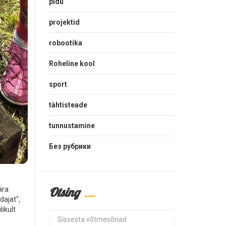
pidu
projektid
robootika
Roheline kool
sport
tähtisteade
tunnustamine
Без рубрики
Otsing
ära
dajat“,
ikult
Search