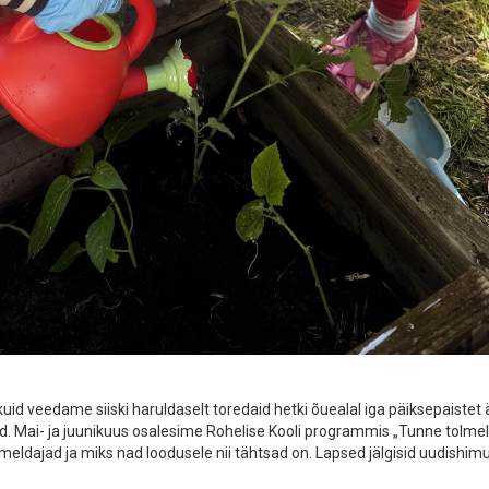
kuid veedame siiski haruldaselt toredaid hetki õuealal iga päiksepaistet 
. Mai- ja juunikuus osalesime Rohelise Kooli programmis „Tunne tolmel
eldajad ja miks nad loodusele nii tähtsad on. Lapsed jälgisid uudishimul