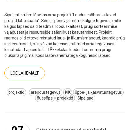
Sipelgate rühm lõpetas oma projekti “Loodusesõbrad aitavad
prügist lahti saada”. See oli põnev ja mitmekülgne tegevus, mille
käigus lapsed said teadmisi looduskaitsest, prügi sorteerimise
vajadusest ja ressursside säästlikust kasutamisest. Projekti
raames olid ettevalmistatud laua- ja liikumismängud, kaardid prügi
sorteerimisest, mis võivad ka teised rühmad oma tegevuses
kasutada. Lapsed käisid Äkkekülas loodust uurima ja prügi
olukorra jälgima. Koos lastevanematega kogunesid lapsed
LOE LÄHEMALT
projektid
arendustegevus
KIK
õppe- ja kasvatustegevus
õuesõpe
projektid
Sipelgad