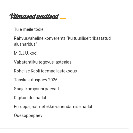
Viimased uudised
Tule meile tööle!
Rahvusvaheline konverents “Kultuuriliselt rikastatud
alusharidus”
M.Õ.J.U. kool
Vabatahtliku tegevus lasteaias
Rohelise Kooli teemad lastekogus
Taaskasutuspäev 2026
Sooja kampsuni päevad
Digikoristusnädal
Euroopa jäätmetekke vähendamise nädal
Õuesõppepäev