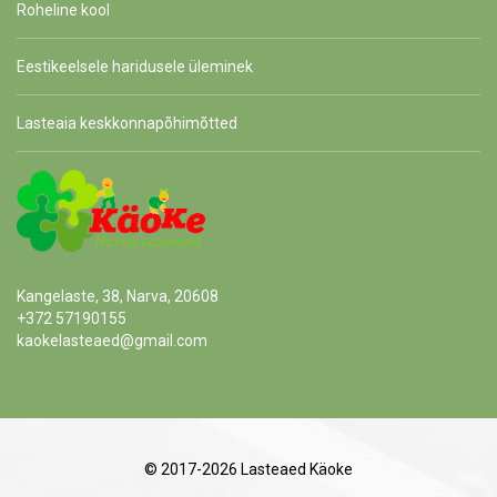
Roheline kool
Eestikeelsele haridusele üleminek
Lasteaia keskkonnapõhimõtted
Kangelaste, 38, Narva, 20608
+372 57190155
kaokelasteaed@gmail.com
© 2017-2026 Lasteaed Käoke