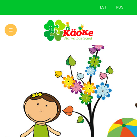
EST
RUS
AVALEHT
LASTEAIAST
UUDISED
ÕPPE- JA KASVATUSTÖÖ
LAPSEVANEMALE
ROHELINE KOOL
KONTAKT