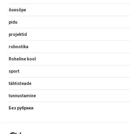
õuesõpe
pidu
projektid
robootika
Roheline kool
sport
tähtisteade
tunnustamine
Без рубрики