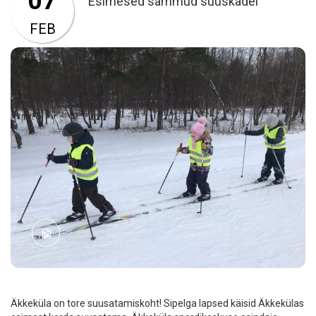
07
Esimesed sammud suuskadel
FEB
Äkkeküla on tore suusatamiskoht! Sipelga lapsed käisid Äkkekülas