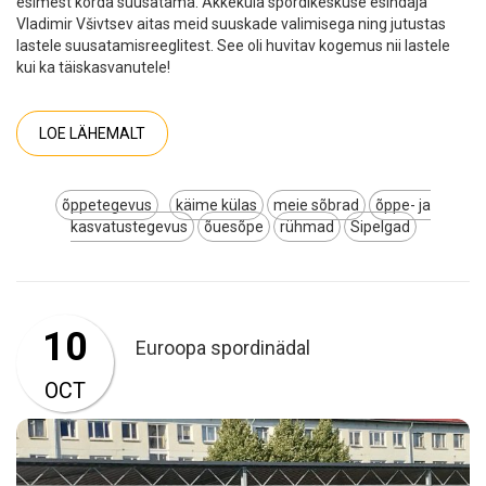
esimest korda suusatama. Äkkeküla spordikeskuse esindaja
Vladimir Všivtsev aitas meid suuskade valimisega ning jutustas
lastele suusatamisreeglitest. See oli huvitav kogemus nii lastele
kui ka täiskasvanutele!
LOE LÄHEMALT
õppetegevus
käime külas
meie sõbrad
õppe- ja
kasvatustegevus
õuesõpe
rühmad
Sipelgad
10
Euroopa spordinädal
OCT