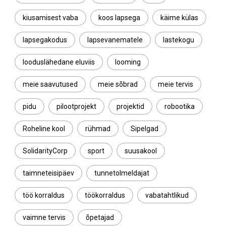
kiusamisest vaba
koos lapsega
käime külas
lapsegakodus
lapsevanematele
lastekogu
looduslähedane eluviis
looming
meie saavutused
meie sõbrad
meie tervis
pidu
pilootprojekt
projektid
robootika
Roheline kool
rühmad
Sipelgad
SolidarityCorp
sport
suusakool
taimneteisipäev
tunnetolmeldajat
töö korraldus
töökorraldus
vabatahtlikud
vaimne tervis
õpetajad