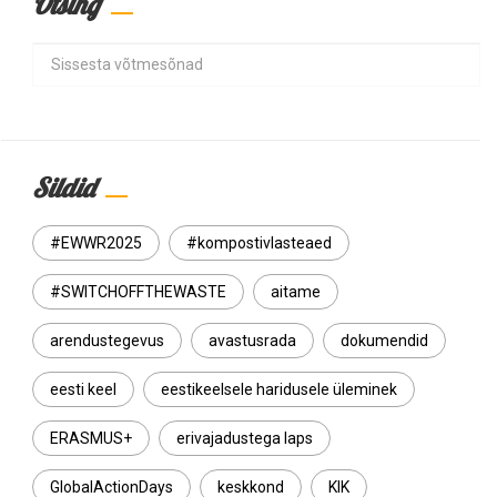
Otsing
Search
Sildid
#EWWR2025
#kompostivlasteaed
#SWITCHOFFTHEWASTE
aitame
arendustegevus
avastusrada
dokumendid
eesti keel
eestikeelsele haridusele üleminek
ERASMUS+
erivajadustega laps
GlobalActionDays
keskkond
KIK