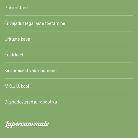
Põhimõtted
Erivajadustega laste toetamine
Ürituste kava
Eesti keel
Kiusamisest vaba lasteaed
M.Õ.J.U. kool
Digipädevused ja robootika
Lapsevanemale