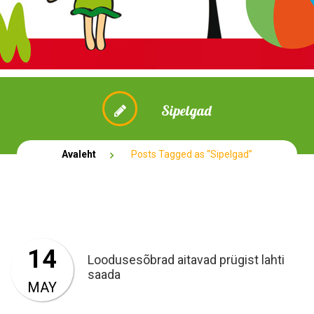
Sipelgad
Avaleht
Posts Tagged as “Sipelgad”
14
Loodusesõbrad aitavad prügist lahti
saada
MAY