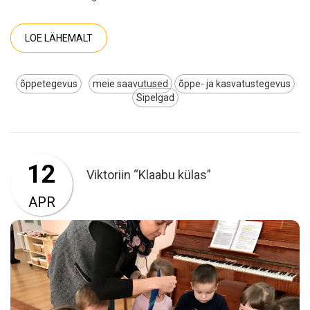
LOE LÄHEMALT
õppetegevus
meie saavutused
õppe- ja kasvatustegevus
Sipelgad
12
Viktoriin “Klaabu külas”
APR