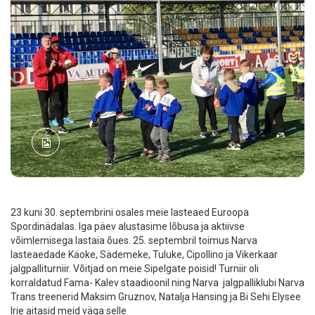
23 kuni 30. septembrini osales meie lasteaed Euroopa
Spordinädalas. Iga päev alustasime lõbusa ja aktiivse
võimlemisega lastaia õues. 25. septembril toimus Narva
lasteaedade Käoke, Sädemeke, Tuluke, Cipollino ja Vikerkaar
jalgpalliturniir. Võitjad on meie Sipelgate poisid! Turniir oli
korraldatud Fama- Kalev staadioonil ning Narva jalgpalliklubi Narva
Trans treenerid Maksim Gruznov, Natalja Hansing ja Bi Sehi Elysee
Irie aitasid meid väga selle