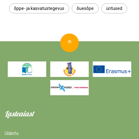
õppe- ja kasvatustegevus
õuesõpe
üritused
Lasteaiast
Üldinfo