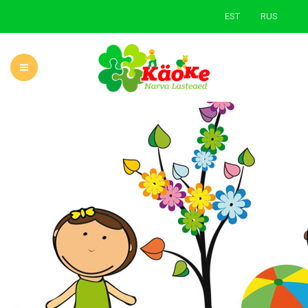
EST
RUS
AVALEHT
LASTEAIAST
UUDISED
ÕPPE- JA KASVATUSTÖÖ
LAPSEVANEMALE
ROHELINE KOOL
KONTAKT