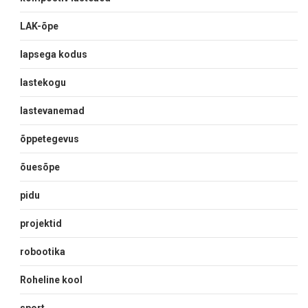
LAK-õpe
lapsega kodus
lastekogu
lastevanemad
õppetegevus
õuesõpe
pidu
projektid
robootika
Roheline kool
sport