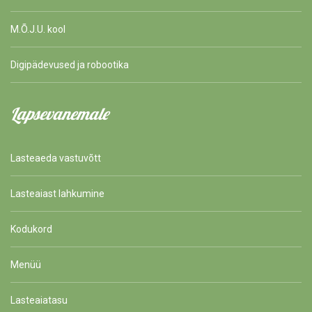
M.Õ.J.U. kool
Digipädevused ja robootika
Lapsevanemale
Lasteaeda vastuvõtt
Lasteaiast lahkumine
Kodukord
Menüü
Lasteaiatasu