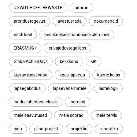
#SWITCHOFFTHEWASTE
aitame
arendustegevus
avastusrada
dokumendid
eesti keel
eestikeelsele haridusele üleminek
ERASMUS+
erivajadustega laps
GlobalActionDays
keskkond
KIK
kiusamisest vaba
koos lapsega
käime külas
lapsegakodus
lapsevanematele
lastekogu
looduslähedane eluviis
looming
meie saavutused
meie sõbrad
meie tervis
pidu
pilootprojekt
projektid
robootika