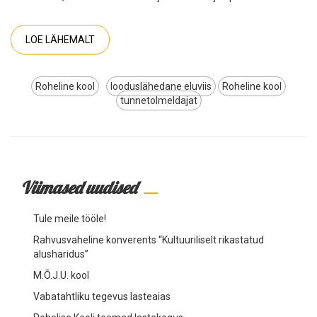
LOE LÄHEMALT
Roheline kool
looduslähedane eluviis
Roheline kool
tunnetolmeldajat
Viimased uudised
Tule meile tööle!
Rahvusvaheline konverents “Kultuuriliselt rikastatud
alusharidus”
M.Õ.J.U. kool
Vabatahtliku tegevus lasteaias