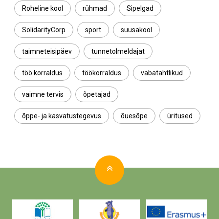
Roheline kool
rühmad
Sipelgad
SolidarityCorp
sport
suusakool
taimneteisipäev
tunnetolmeldajat
töö korraldus
töökorraldus
vabatahtlikud
vaimne tervis
õpetajad
õppe- ja kasvatustegevus
õuesõpe
üritused