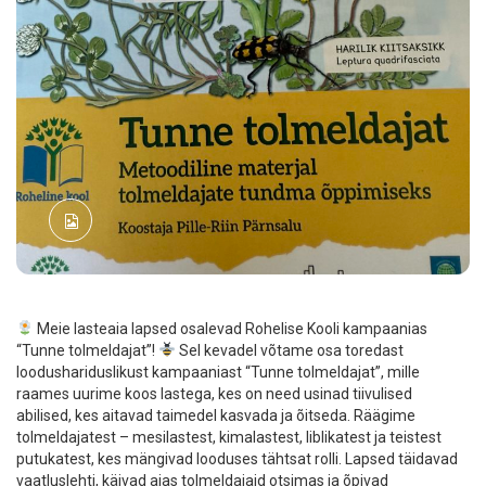
Meie lasteaia lapsed osalevad Rohelise Kooli kampaanias
“Tunne tolmeldajat”!
Sel kevadel võtame osa toredast
loodushariduslikust kampaaniast “Tunne tolmeldajat”, mille
raames uurime koos lastega, kes on need usinad tiivulised
abilised, kes aitavad taimedel kasvada ja õitseda. Räägime
tolmeldajatest – mesilastest, kimalastest, liblikatest ja teistest
putukatest, kes mängivad looduses tähtsat rolli. Lapsed täidavad
vaatluslehti, käivad aias tolmeldajaid otsimas ja õpivad