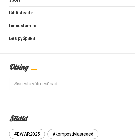
tähtisteade
tunnustamine
Без рубрики
Otsing
Search
Sildid
#EWWR2025
#kompostivlasteaed