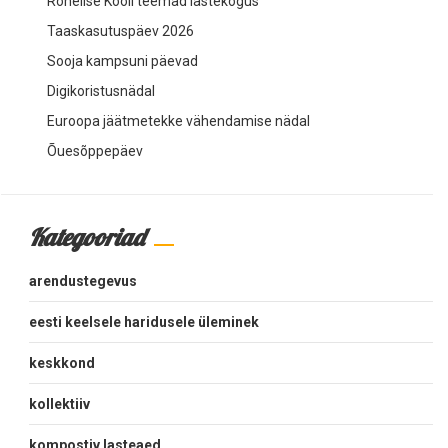
Rohelise Kooli teemad lastekogus
Taaskasutuspäev 2026
Sooja kampsuni päevad
Digikoristusnädal
Euroopa jäätmetekke vähendamise nädal
Õuesõppepäev
Kategooriad
arendustegevus
eesti keelsele haridusele üleminek
keskkond
kollektiiv
kompostiv lasteaed